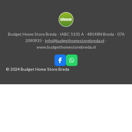
Budget Home Store Breda - IABC 5101 A - 4814RN Breda - 076
2090935 -
info@budgethomestorebreda.nl
-
www.budgethomestorebreda.nl
F
W
a
h
© 2024 Budget Home Store Breda
c
a
e
t
b
s
o
A
o
p
k
p