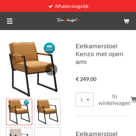
Afhalen mogelijk
Ga
direct
naar
de
hoofdinhoud
Eetkamerstoel
Kenzo met open
arm
€ 249,00
In
winkelwagen
Eetkamerstoel