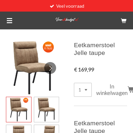
Veel voorraad
Ga
direct
naar
de
hoofdinhoud
Eetkamerstoel
Jelle taupe
€ 169,99
In
winkelwagen
Eetkamerstoel
Jelle taupe