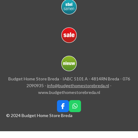
Budget Home Store Breda - IABC 5101 A - 4814RN Breda - 076
2090935 -
info@budgethomestorebreda.nl
-
www.budgethomestorebreda.nl
F
W
a
h
© 2024 Budget Home Store Breda
c
a
e
t
b
s
o
A