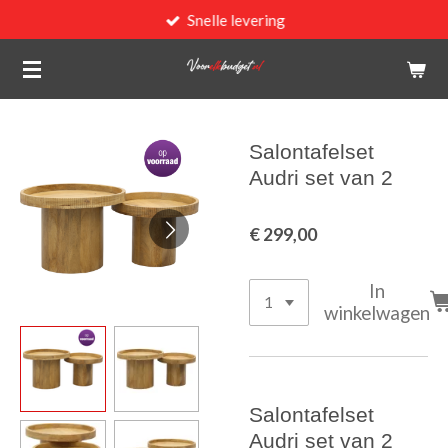
Snelle levering
Ga
direct
naar
de
hoofdinhoud
Salontafelset
Audri set van 2
€ 299,00
In
winkelwagen
Salontafelset
Audri set van 2