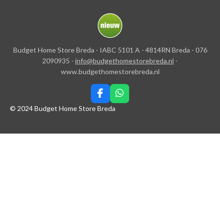
Budget Home Store Breda - IABC 5101 A - 4814RN Breda - 076
2090935 -
info@budgethomestorebreda.nl
-
www.budgethomestorebreda.nl
F
W
a
h
© 2024 Budget Home Store Breda
c
a
e
t
b
s
o
A
o
p
k
p