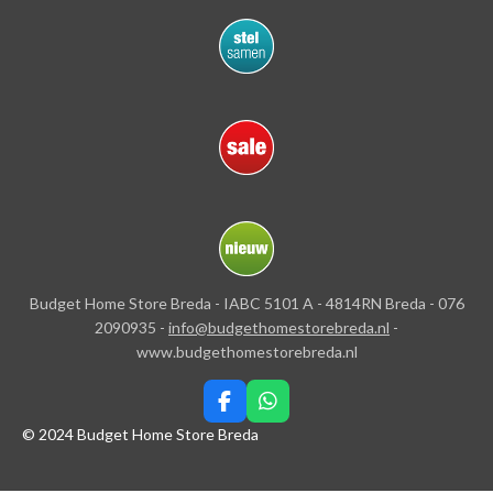
Budget Home Store Breda - IABC 5101 A - 4814RN Breda - 076
2090935 -
info@budgethomestorebreda.nl
-
www.budgethomestorebreda.nl
F
W
a
h
© 2024 Budget Home Store Breda
c
a
e
t
b
s