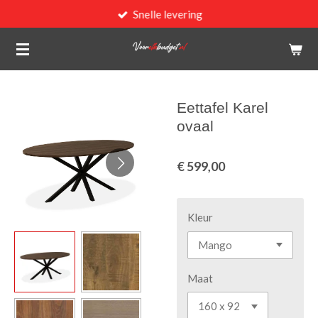
Snelle levering
Ga
direct
naar
de
hoofdinhoud
Eettafel Karel
ovaal
€ 599,00
Kleur
Maat