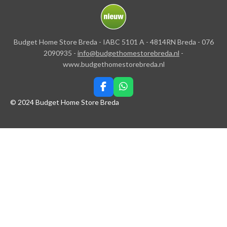
Budget Home Store Breda - IABC 5101 A - 4814RN Breda - 076
2090935 -
info@budgethomestorebreda.nl
-
www.budgethomestorebreda.nl
F
W
a
h
© 2024 Budget Home Store Breda
c
a
e
t
b
s
o
A
o
p
k
p