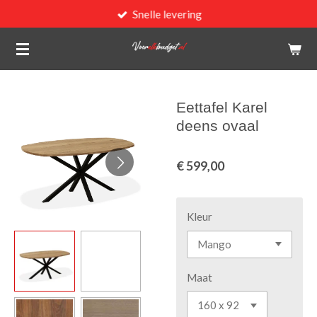
Snelle levering
Ga
direct
naar
de
hoofdinhoud
Eettafel Karel
deens ovaal
€ 599,00
Kleur
Maat