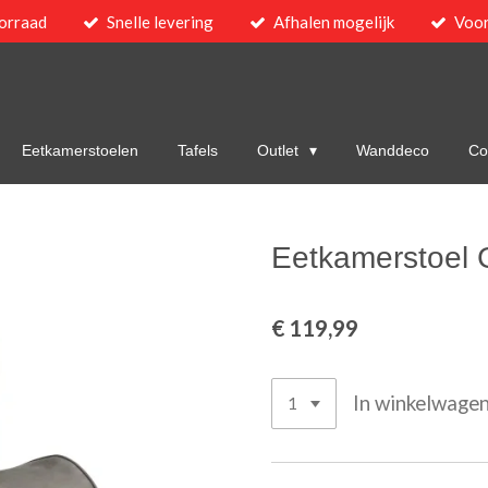
orraad
Snelle levering
Afhalen mogelijk
Voor
Eetkamerstoelen
Tafels
Outlet
Wanddeco
Col
Eetkamerstoel G
€ 119,99
In winkelwage