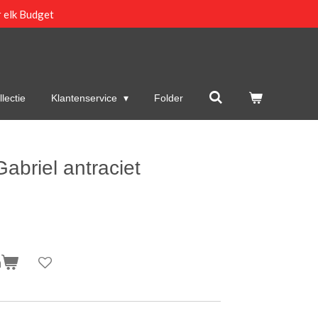
 elk Budget
lectie
Klantenservice
Folder
abriel antraciet
n