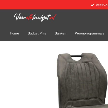
Veel vo
Ga
direct
naar
de
hoofdinhoud
Home
Budget Prijs
Banken
Woonprogramma's