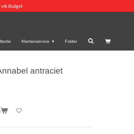
 elk Budget
lectie
Klantenservice
Folder
nnabel antraciet
n