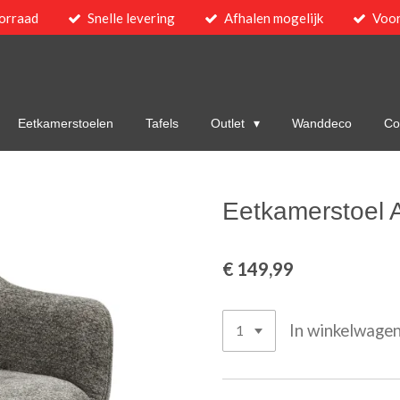
orraad
Snelle levering
Afhalen mogelijk
Voor
Eetkamerstoelen
Tafels
Outlet
Wanddeco
Col
Eetkamerstoel A
€ 149,99
In winkelwage