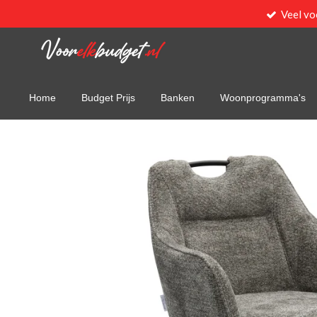
Veel vo
Ga
direct
naar
de
hoofdinhoud
Home
Budget Prijs
Banken
Woonprogramma's