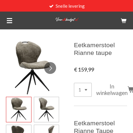
Snelle levering
Ga
direct
naar
de
hoofdinhoud
Eetkamerstoel
Rianne taupe
€ 159,99
In
winkelwagen
Eetkamerstoel
Rianne Taupe