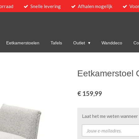
orraad
Snelle levering
Afhalen mogelijk
Voor
Eetkamerstoelen
Tafels
Outlet
Wanddeco
Col
Eetkamerstoel 
€ 159,99
Laat het me weten wanneer d