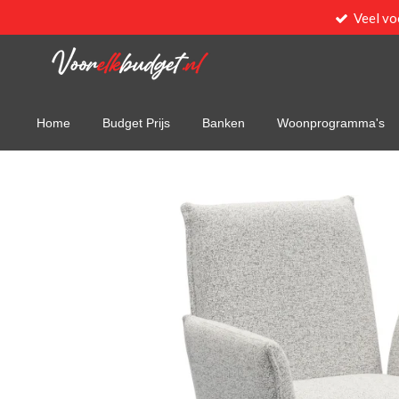
Veel vo
Ga
direct
naar
de
hoofdinhoud
Home
Budget Prijs
Banken
Woonprogramma's