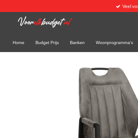
Veel vo
Ga
direct
naar
de
hoofdinhoud
Home
Budget Prijs
Banken
Woonprogramma's