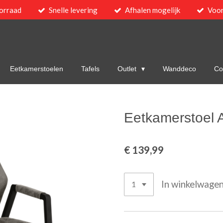
orraad
Snelle levering
Afhalen mogelijk
Voor
Eetkamerstoelen
Tafels
Outlet
Wanddeco
Col
Eetkamerstoel 
€ 139,99
In winkelwage