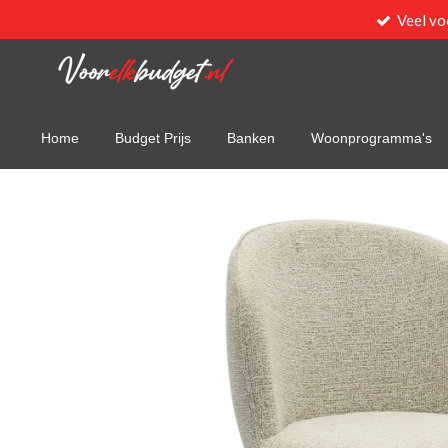
Veel vo
Ga
direct
naar
de
hoofdinhoud
Home
Budget Prijs
Banken
Woonprogramma's