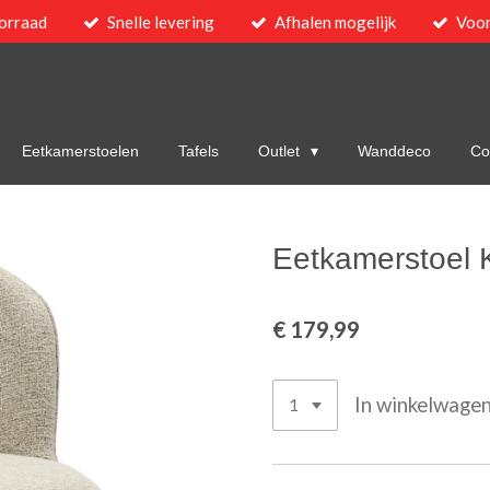
orraad
Snelle levering
Afhalen mogelijk
Voor
Eetkamerstoelen
Tafels
Outlet
Wanddeco
Col
Eetkamerstoel 
€ 179,99
In winkelwage