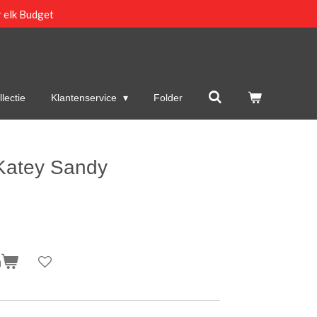
 elk Budget
lectie
Klantenservice
Folder
Katey Sandy
n