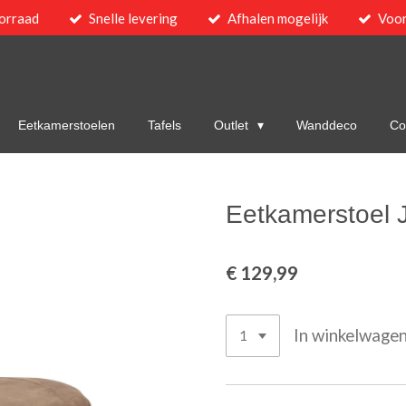
orraad
Snelle levering
Afhalen mogelijk
Voor
Eetkamerstoelen
Tafels
Outlet
Wanddeco
Col
Eetkamerstoel 
€ 129,99
In winkelwage