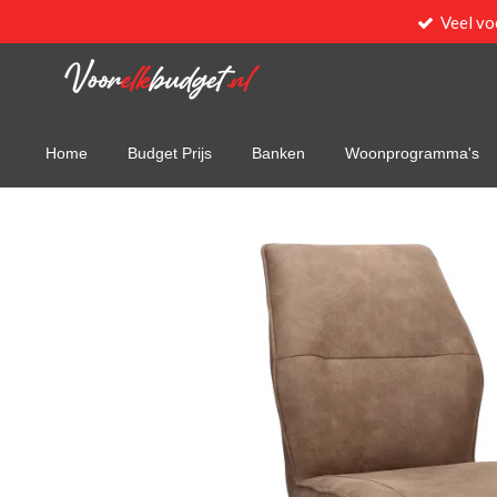
Veel vo
Ga
direct
naar
de
hoofdinhoud
Home
Budget Prijs
Banken
Woonprogramma's