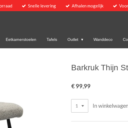
orraad
Snelle levering
Afhalen mogelijk
Voor
Eetkamerstoelen
Tafels
Outlet
Wanddeco
Col
Barkruk Thijn S
€ 99,99
In winkelwage