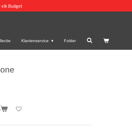
 elk Budget
lectie
Klantenservice
Folder
tone
n