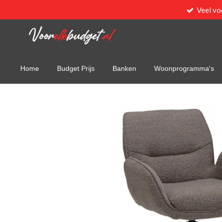
Veel vo
Ga
direct
naar
de
hoofdinhoud
Home
Budget Prijs
Banken
Woonprogramma's