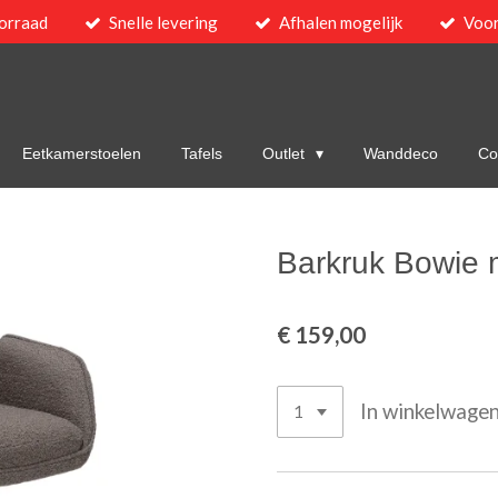
orraad
Snelle levering
Afhalen mogelijk
Voor
Eetkamerstoelen
Tafels
Outlet
Wanddeco
Col
Barkruk Bowie 
€ 159,00
In winkelwage