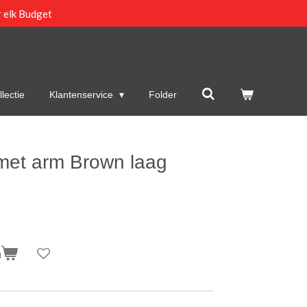
 elk Budget
lectie
Klantenservice
Folder
met arm Brown laag
n