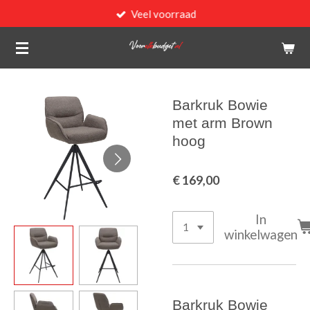
Veel voorraad
Ga
direct
naar
de
hoofdinhoud
Barkruk Bowie
met arm Brown
hoog
€ 169,00
In
winkelwagen
Barkruk Bowie