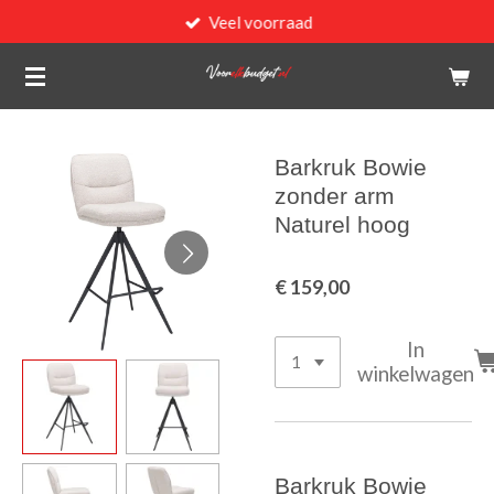
Veel voorraad
Ga
direct
naar
de
hoofdinhoud
Barkruk Bowie
zonder arm
Naturel hoog
€ 159,00
In
winkelwagen
Barkruk Bowie