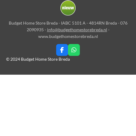
Budget Home Store Breda - IABC 5101 A - 4814RN Breda - 076
2090935 -
info@budgethomestorebreda.nl
-
www.budgethomestorebreda.nl
F
W
a
h
© 2024 Budget Home Store Breda
c
a
e
t
b
s
o
A
o
p
k
p