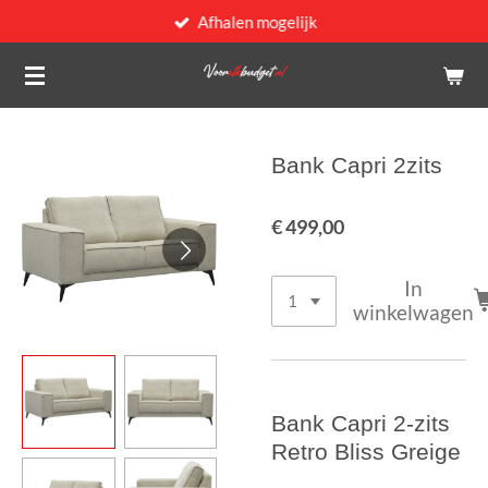
Afhalen mogelijk
Ga
direct
naar
de
hoofdinhoud
Bank Capri 2zits
€ 499,00
In
winkelwagen
Bank Capri 2-zits
Retro Bliss Greige