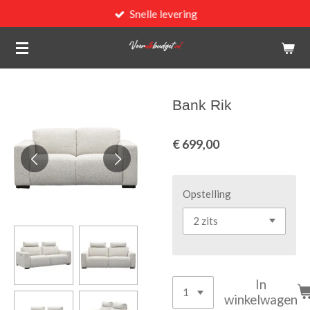
Snelle levering
Ga
direct
naar
de
hoofdinhoud
Bank Rik
€ 699,00
Opstelling
In
winkelwagen