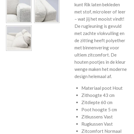
kunt Rik laten bekleden
met stof, microleer of leer
– wat jij het mooist vindt!
De rugleuning is gevuld
met zachte vlokvulling en
de zitting heeft polyether
met binnenvering voor
ultiem zitcomfort. De
houten pootjes in de kleur
wenge maken het moderne
design helemaal af.
Materiaal poot
Hout
Zithoogte
43 cm
Zitdiepte
60 cm
Poot hoogte
5 cm
Zitkussens
Vast
Rugkussen
Vast
Zitcomfort
Normaal