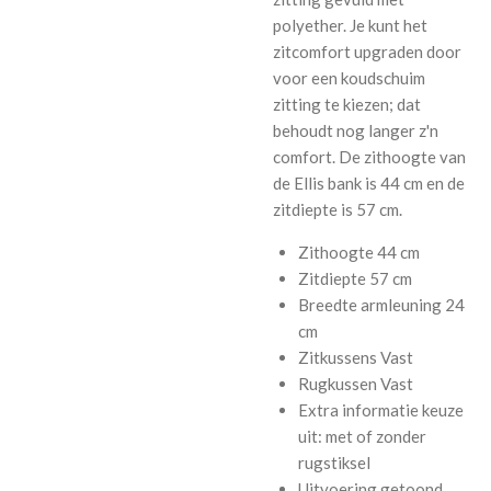
polyether. Je kunt het
zitcomfort upgraden door
voor een koudschuim
zitting te kiezen; dat
behoudt nog langer z'n
comfort. De zithoogte van
de Ellis bank is 44 cm en de
zitdiepte is 57 cm.
Zithoogte
44 cm
Zitdiepte
57 cm
Breedte armleuning
24
cm
Zitkussens
Vast
Rugkussen
Vast
Extra informatie
keuze
uit: met of zonder
rugstiksel
Uitvoering getoond