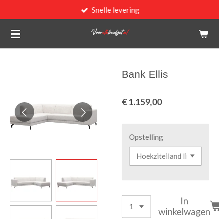
Snelle levering
Ga
direct
naar
de
hoofdinhoud
Bank Ellis
€ 1.159,00
Opstelling
In
winkelwagen