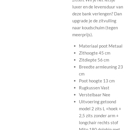
luxer en de levensduur van
deze bank verlengen? Dan
upgrade je de zitvulling
naar koudschuim (tegen
meerprijs).
Materiaal poot
Metaal
Zithoogte
45 cm
Zitdiepte
56 cm
Breedte armleuning
23
cm
Poot hoogte
13 cm
Rugkussen
Vast
Verstelbaar
Nee
Uitvoering getoond
model
2 zits L +hoek +
2,5 zits zonder arm +
longchair rechts stof
Mito 180 dolphin met