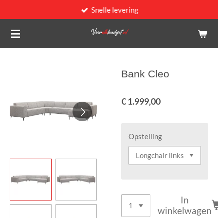
Snelle levering
Ga
direct
naar
de
hoofdinhoud
Bank Cleo
€ 1.999,00
Opstelling
In
winkelwagen