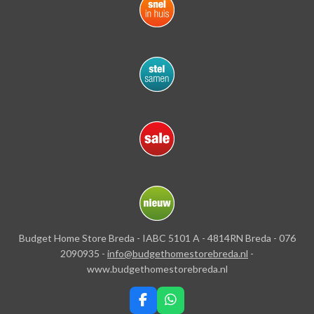
Budget Home Store Breda - IABC 5101 A - 4814RN Breda - 076
2090935 -
info@budgethomestorebreda.nl
-
www.budgethomestorebreda.nl
F
W