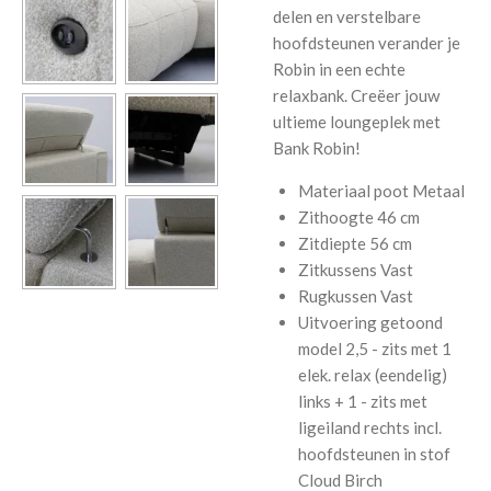
delen en verstelbare
hoofdsteunen verander je
Robin in een echte
relaxbank. Creëer jouw
ultieme loungeplek met
Bank Robin!
Materiaal poot
Metaal
Zithoogte
46 cm
Zitdiepte
56 cm
Zitkussens
Vast
Rugkussen
Vast
Uitvoering getoond
model
2,5 - zits met 1
elek. relax (eendelig)
links + 1 - zits met
ligeiland rechts incl.
hoofdsteunen in stof
Cloud Birch