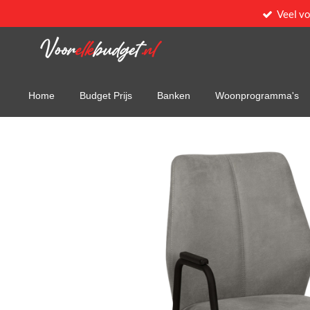
Veel v
Ga
direct
naar
de
hoofdinhoud
Home
Budget Prijs
Banken
Woonprogramma's