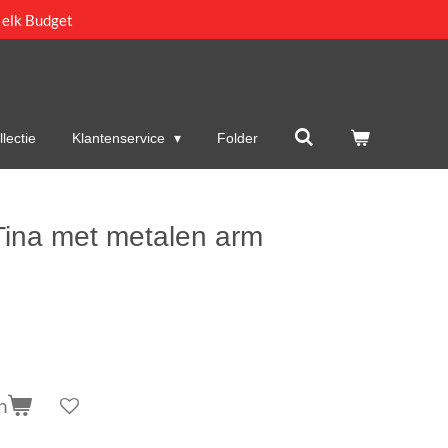
 elk Budget
lectie
Klantenservice
Folder
Tina met metalen arm
n