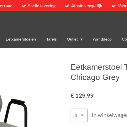
oorraad
Snelle levering
Afhalen mogelijk
Voor
Eetkamerstoelen
Tafels
Outlet
Wanddeco
Col
Eetkamerstoel 
Chicago Grey
€ 129,99
In winkelwage