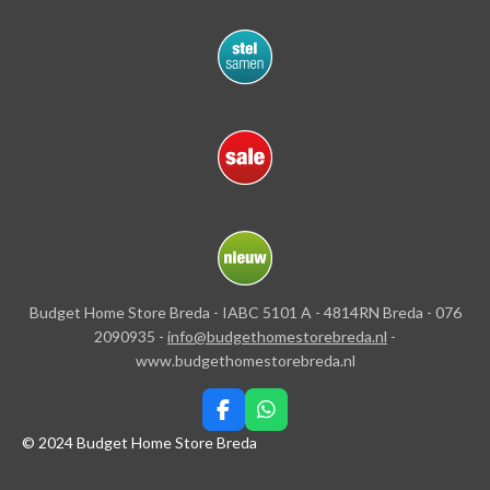
Budget Home Store Breda - IABC 5101 A - 4814RN Breda - 076
2090935 -
info@budgethomestorebreda.nl
-
www.budgethomestorebreda.nl
F
W
a
h
© 2024 Budget Home Store Breda
c
a
e
t