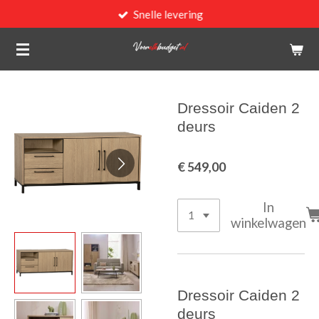
Snelle levering
Ga
direct
naar
de
hoofdinhoud
Dressoir Caiden 2
deurs
€ 549,00
In
winkelwagen
Dressoir Caiden 2
deurs